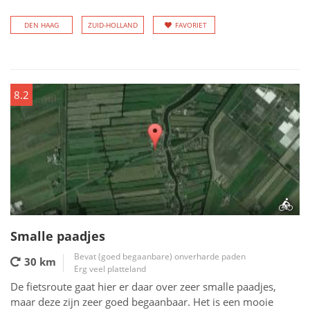
DEN HAAG
ZUID-HOLLAND
FAVORIET
8.2
Smalle paadjes
Bevat (goed begaanbare) onverharde paden
30 km
Erg veel platteland
De fietsroute gaat hier er daar over zeer smalle paadjes,
maar deze zijn zeer goed begaanbaar. Het is een mooie