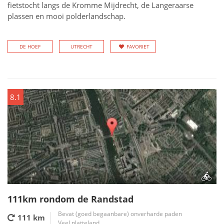
fietstocht langs de Kromme Mijdrecht, de Langeraarse
plassen en mooi polderlandschap.
DE HOEF
UTRECHT
FAVORIET
8.1
111km rondom de Randstad
Bevat (goed begaanbare) onverharde paden
111 km
Veel platteland