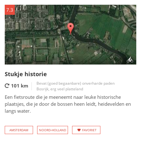
7.3
Stukje historie
Bevat (goed begaanbare) onverharde paden
101 km
Bosrijk, erg veel platteland
Een fietsroute die je meeneemt naar leuke historische
plaatsjes, die je door de bossen heen leidt, heidevelden en
langs water.
AMSTERDAM
NOORD-HOLLAND
FAVORIET