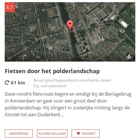
8.7
Fietsen door het polderlandschap
Bevat (goed begaanbare) onverharde paden
61 km
Erg veel platteland
Deze rondrit fietsroute begint en eindigt bij de Berlagebrug
in Amsterdam en gaat voor een groot deel door
polderlandschap. Hij slingert in zuidelijke richting langs de
Amstel tot aan Ouderkerk...
AMSTERDAM
NOORD-HOLLAND
FAVORIET