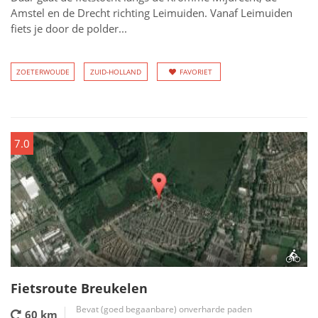
Amstel en de Drecht richting Leimuiden. Vanaf Leimuiden
fiets je door de polder...
ZOETERWOUDE
ZUID-HOLLAND
FAVORIET
7.0
Fietsroute Breukelen
Bevat (goed begaanbare) onverharde paden
60 km