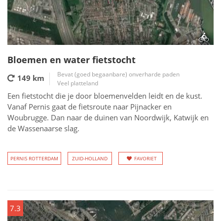
Bloemen en water fietstocht
Bevat (goed begaanbare) onverharde paden
149 km
Veel platteland
Een fietstocht die je door bloemenvelden leidt en de kust.
Vanaf Pernis gaat de fietsroute naar Pijnacker en
Woubrugge. Dan naar de duinen van Noordwijk, Katwijk en
de Wassenaarse slag.
PERNIS ROTTERDAM
ZUID-HOLLAND
FAVORIET
7.3