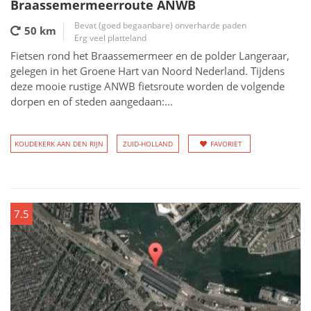
Braassemermeerroute ANWB
Bevat (goed begaanbare) onverharde paden
50 km
Erg veel platteland
Fietsen rond het Braassemermeer en de polder Langeraar,
gelegen in het Groene Hart van Noord Nederland. Tijdens
deze mooie rustige ANWB fietsroute worden de volgende
dorpen en of steden aangedaan:...
KOUDEKERK AAN DEN RIJN
ZUID-HOLLAND
FAVORIET
7.5