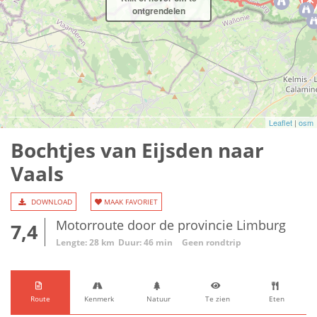
ontgrendelen
Leaflet
|
osm
Bochtjes van Eijsden naar
Vaals
DOWNLOAD
MAAK FAVORIET
Motorroute door de provincie Limburg
7,4
Lengte: 28 km
Duur: 46 min
Geen rondtrip
Route
Kenmerk
Natuur
Te zien
Eten