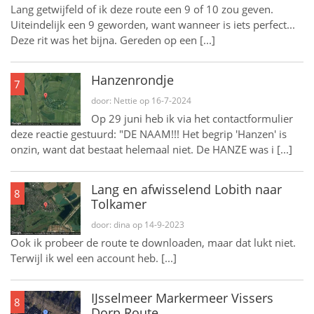
Lang getwijfeld of ik deze route een 9 of 10 zou geven.
Uiteindelijk een 9 geworden, want wanneer is iets perfect...
Deze rit was het bijna. Gereden op een [...]
Hanzenrondje
7
door: Nettie op 16-7-2024
Op 29 juni heb ik via het contactformulier
deze reactie gestuurd: "DE NAAM!!! Het begrip 'Hanzen' is
onzin, want dat bestaat helemaal niet. De HANZE was i [...]
Lang en afwisselend Lobith naar
8
Tolkamer
door: dina op 14-9-2023
Ook ik probeer de route te downloaden, maar dat lukt niet.
Terwijl ik wel een account heb. [...]
IJsselmeer Markermeer Vissers
8
Dorp Route