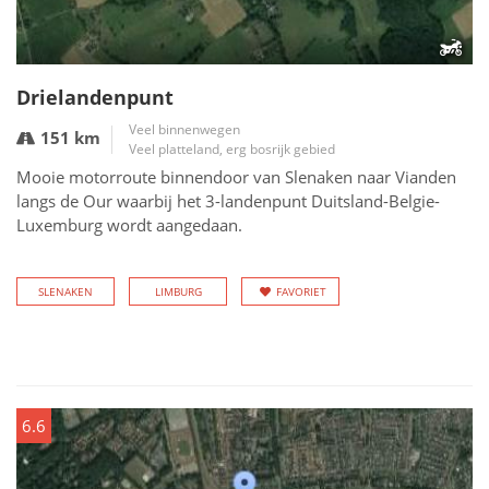
Drielandenpunt
Veel binnenwegen
151 km
Veel platteland, erg bosrijk gebied
Mooie motorroute binnendoor van Slenaken naar Vianden
langs de Our waarbij het 3-landenpunt Duitsland-Belgie-
Luxemburg wordt aangedaan.
SLENAKEN
LIMBURG
FAVORIET
6.6