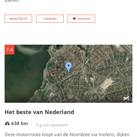
toeren.
MAASTRICHT
LIMBURG
FAVORIET
7.4
Het beste van Nederland
638 km
Erg veel platteland
Deze motorroute loopt van de Noordzee via molens, dijken