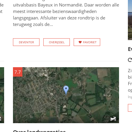
de
uitvalsbasis Bayeux in Normandië. Daar worden alle
ht
meest interessante bezienswaardigheden
langsgegaan. Afsluiter van deze rondtrip is de
terugweg zoals de...
DEVENTER
OVERIJSSEL
FAVORIET
E
Zi
7.7
b
Fr
op
In