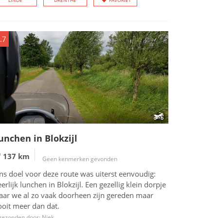
LINDE
DRENTHE
FAVORIET
.7
unchen in Blokzijl
137 km
Geen kenmerken gevonden
ns doel voor deze route was uiterst eenvoudig:
erlijk lunchen in Blokzijl. Een gezellig klein dorpje
aar we al zo vaak doorheen zijn gereden maar
ooit meer dan dat.
gezonden door: Niek