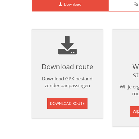
Download
Download route
Wi
s
Download GPX bestand
zonder aanpassingen
Wil je e
rou
DOWNLOAD ROUTE
WIJ