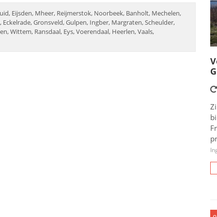
ruid, Eijsden, Mheer, Reijmerstok, Noorbeek, Banholt, Mechelen,
n, Eckelrade, Gronsveld, Gulpen, Ingber, Margraten, Scheulder,
men, Wittem, Ransdaal, Eys, Voerendaal, Heerlen, Vaals,
V
G
Zi
b
F
pr
In