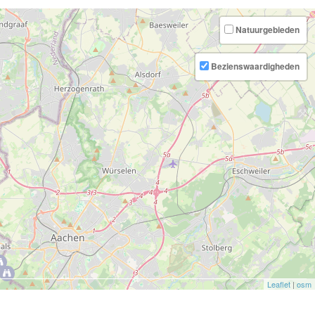
Natuurgebieden
Bezienswaardigheden
Leaflet
|
osm