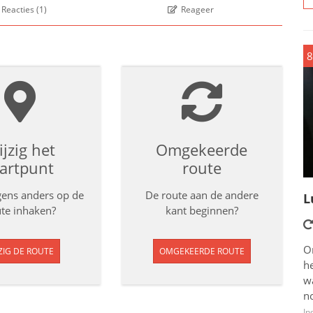
Reacties
(
1
)
Reageer
8
jzig het
Omgekeerde
tartpunt
route
rgens anders op de
De route aan de andere
L
te inhaken?
kant beginnen?
O
ZIG DE ROUTE
OMGEKEERDE ROUTE
he
w
n
In