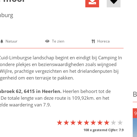
mburg
Natuur
Te zien
Horeca
Zuid-Limburgse landschap begint en eindigt bij Camping In
bijzondere plekjes en bezienswaardigheden zoals wijngoed
jlre, prachtige vergezichten en het drielandenputen bij
genheid om een terrasje te pakken.
broek 62, 6415 in
Heerlen
.
Heerlen behoort tot de
B
. De totale lengte van deze route is 109,92km. en het
delde waardering van 7.9.
9
★★★★★★★★★★
★★★★★★★★★★
★★★★★★★★★★
108
x gestemd Cijfer:
7.9