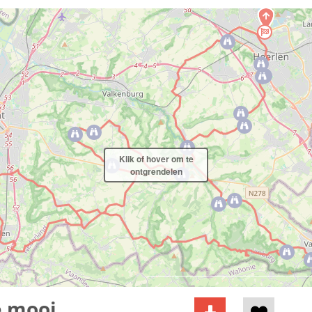
Klik of hover om te
ontgrendelen
e mooi