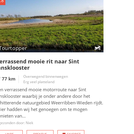
.8
Tourtopper
errassend mooie rit naar Sint
ansklooster
Overwegend binnenwegen
77 km
Erg veel platteland
en verrassend mooie motorroute naar Sint
nsklooster waarbij je onder andere door het
chitterende natuurgebied Weerribben-Wieden rijdt.
Hier hadden wij het genoegen om te mogen
nieten van...
gezonden door: Niek