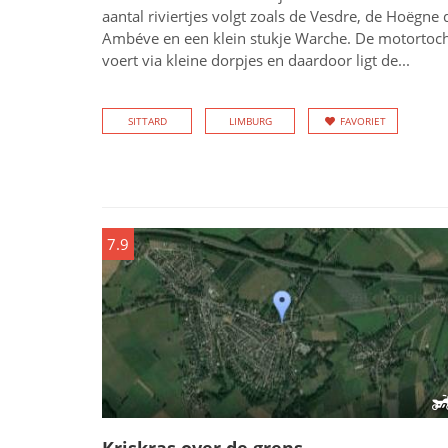
aantal riviertjes volgt zoals de Vesdre, de Hoëgne 
Ambéve en een klein stukje Warche. De motortoc
voert via kleine dorpjes en daardoor ligt de...
SITTARD
LIMBURG
FAVORIET
7.9