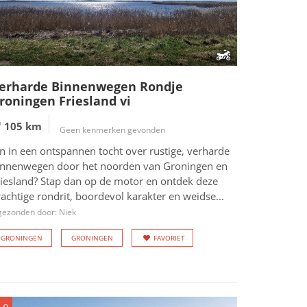
erharde Binnenwegen Rondje
roningen Friesland vi
105 km
Geen kenmerken gevonden
n in een ontspannen tocht over rustige, verharde
innenwegen door het noorden van Groningen en
riesland? Stap dan op de motor en ontdek deze
achtige rondrit, boordevol karakter en weidse...
gezonden door: Niek
GRONINGEN
GRONINGEN
FAVORIET