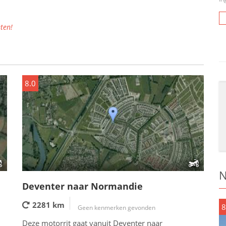
ten!
8.0
N
Deventer naar Normandie
2281 km
8
Geen kenmerken gevonden
Deze motorrit gaat vanuit Deventer naar