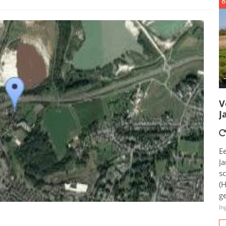
8
V
J
E
Ja
s
(
ge
In