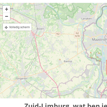
+
−
Volledig scherm
Zuid-Limburg, wat ben j