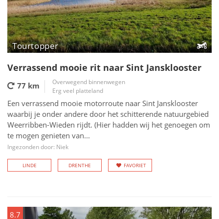
Tourtopper
Verrassend mooie rit naar Sint Jansklooster
Overwegend binnenwegen
77 km
Erg veel platteland
Een verrassend mooie motorroute naar Sint Jansklooster
waarbij je onder andere door het schitterende natuurgebied
Weerribben-Wieden rijdt. (Hier hadden wij het genoegen om
te mogen genieten van...
Ingezonden door: Niek
LINDE
DRENTHE
FAVORIET
8.7