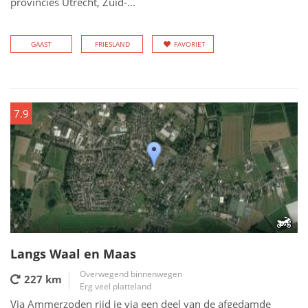
provincies Utrecht, Zuid-...
GAAST
FRIESLAND
FAVORIET
7.9
Langs Waal en Maas
Overwegend binnenwegen
227 km
Erg veel platteland
Via Ammerzoden rijd je via een deel van de afgedamde