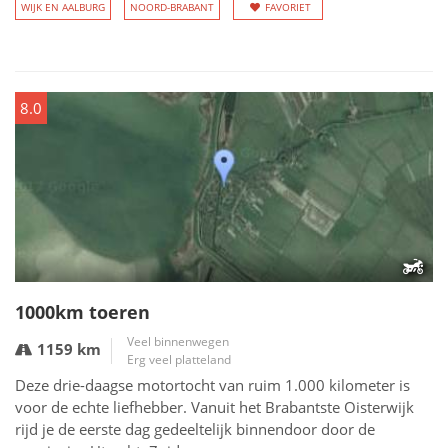
WIJK EN AALBURG
NOORD-BRABANT
FAVORIET
8.0
1000km toeren
Veel binnenwegen
1159 km
Erg veel platteland
Deze drie-daagse motortocht van ruim 1.000 kilometer is
voor de echte liefhebber. Vanuit het Brabantste Oisterwijk
rijd je de eerste dag gedeeltelijk binnendoor door de