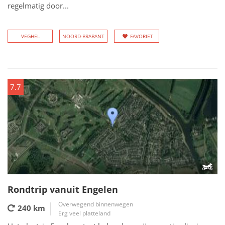
regelmatig door...
VEGHEL
NOORD-BRABANT
FAVORIET
7.7
Rondtrip vanuit Engelen
Overwegend binnenwegen
240 km
Erg veel platteland