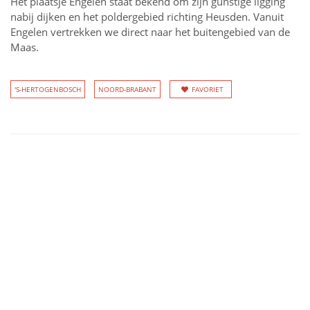
Het plaatsje Engelen staat bekend om zijn gunstige ligging
nabij dijken en het poldergebied richting Heusden. Vanuit
Engelen vertrekken we direct naar het buitengebied van de
Maas.
'S-HERTOGENBOSCH
NOORD-BRABANT
FAVORIET