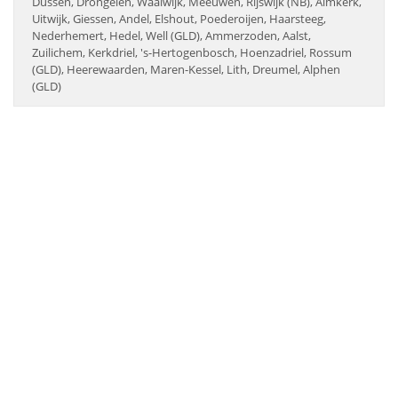
Dussen, Drongelen, Waalwijk, Meeuwen, Rijswijk (NB), Almkerk,
Uitwijk, Giessen, Andel, Elshout, Poederoijen, Haarsteeg,
Nederhemert, Hedel, Well (GLD), Ammerzoden, Aalst,
Zuilichem, Kerkdriel, 's-Hertogenbosch, Hoenzadriel, Rossum
(GLD), Heerewaarden, Maren-Kessel, Lith, Dreumel, Alphen
(GLD)