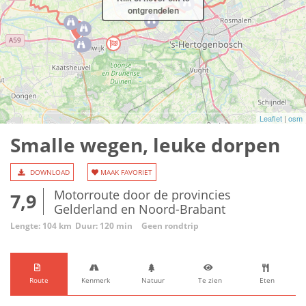
ontgrendelen
Leaflet
|
osm
Smalle wegen, leuke dorpen
DOWNLOAD
MAAK FAVORIET
Motorroute door de provincies
7,9
Gelderland en Noord-Brabant
Lengte: 104 km
Duur: 120 min
Geen rondtrip
Route
Kenmerk
Natuur
Te zien
Eten